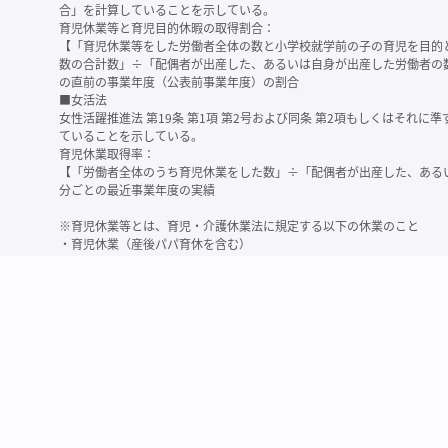
合」を計算していることを示している。
育児休業等と育児目的休暇の取得割合：
【「育児休業等をした労働者全体の数と小学校就学前の子の育児を目的
数の合計数」÷「配偶者が出産した、あるいは自身が出産した労働者の
の直前の事業年度（公表前事業年度）の割合
■女活法
女性活躍推進法 第19条 第1項 第2号および同条 第2項もしくはそれ
ていることを示している。
育児休業取得率：
【「労働者全体のうち育児休業をした数」÷「配偶者が出産した、ある
分ごとの最近事業年度の実績
※育児休業等とは、育児・介護休業法に規定する以下の休業のこと
・育児休業（産後パパ育休を含む）
・法第23条第2項（３歳未満の子を育てる労働者について所定労働時間
務）又は第24条第１項（小学校就学前の子を育てる労働者に関する努
業に関する制度に準ずる措置を講じた場合は、その措置に基づく休業
＜備考＞
・有価証券報告書内で算出根拠法令が明示されていなかったものについ
いる場合があります
・育児・介護休業法施行規則 第71条 第4項の第1号と第2号の数値がど
を記載しています
・「労働者の数」の定義は企業によって異なる可能性があります（出向
※2
最近日現在の連結会社又は提出会社における従業員数