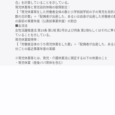
合」を計算していることを示している。
育児休業等と育児目的休暇の取得割合：
【「育児休業等をした労働者全体の数と小学校就学前の子の育児を目的
数の合計数」÷「配偶者が出産した、あるいは自身が出産した労働者の
の直前の事業年度（公表前事業年度）の割合
■女活法
女性活躍推進法 第19条 第1項 第2号および同条 第2項もしくはそれ
ていることを示している。
育児休業取得率：
【「労働者全体のうち育児休業をした数」÷「配偶者が出産した、ある
分ごとの最近事業年度の実績
※育児休業等とは、育児・介護休業法に規定する以下の休業のこと
・育児休業（産後パパ育休を含む）
・法第23条第2項（３歳未満の子を育てる労働者について所定労働時間
務）又は第24条第１項（小学校就学前の子を育てる労働者に関する努
業に関する制度に準ずる措置を講じた場合は、その措置に基づく休業
＜備考＞
・有価証券報告書内で算出根拠法令が明示されていなかったものについ
いる場合があります
・育児・介護休業法施行規則 第71条 第4項の第1号と第2号の数値がど
を記載しています
・「労働者の数」の定義は企業によって異なる可能性があります（出向
※2
最近日現在の連結会社又は提出会社における従業員数