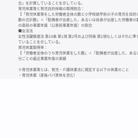
合」を計算していることを示している。
育児休業等と育児目的休暇の取得割合：
【「育児休業等をした労働者全体の数と小学校就学前の子の育児を目的
数の合計数」÷「配偶者が出産した、あるいは自身が出産した労働者の
の直前の事業年度（公表前事業年度）の割合
■女活法
女性活躍推進法 第19条 第1項 第2号および同条 第2項もしくはそれ
ていることを示している。
育児休業取得率：
【「労働者全体のうち育児休業をした数」÷「配偶者が出産した、ある
分ごとの最近事業年度の実績
※育児休業等とは、育児・介護休業法に規定する以下の休業のこと
・育児休業（産後パパ育休を含む）
・法第23条第2項（３歳未満の子を育てる労働者について所定労働時間
務）又は第24条第１項（小学校就学前の子を育てる労働者に関する努
業に関する制度に準ずる措置を講じた場合は、その措置に基づく休業
＜備考＞
・有価証券報告書内で算出根拠法令が明示されていなかったものについ
いる場合があります
・育児・介護休業法施行規則 第71条 第4項の第1号と第2号の数値がど
を記載しています
・「労働者の数」の定義は企業によって異なる可能性があります（出向
※2
最近日現在の連結会社又は提出会社における従業員数