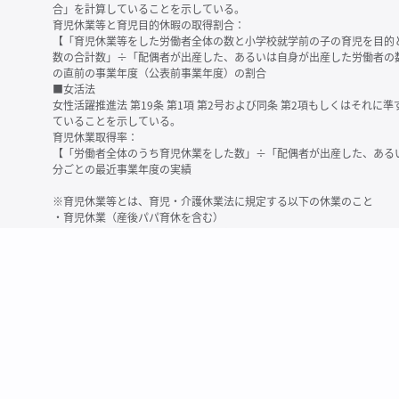
合」を計算していることを示している。
育児休業等と育児目的休暇の取得割合：
【「育児休業等をした労働者全体の数と小学校就学前の子の育児を目的
数の合計数」÷「配偶者が出産した、あるいは自身が出産した労働者の
の直前の事業年度（公表前事業年度）の割合
■女活法
女性活躍推進法 第19条 第1項 第2号および同条 第2項もしくはそれ
ていることを示している。
育児休業取得率：
【「労働者全体のうち育児休業をした数」÷「配偶者が出産した、ある
分ごとの最近事業年度の実績
※育児休業等とは、育児・介護休業法に規定する以下の休業のこと
・育児休業（産後パパ育休を含む）
・法第23条第2項（３歳未満の子を育てる労働者について所定労働時間
務）又は第24条第１項（小学校就学前の子を育てる労働者に関する努
業に関する制度に準ずる措置を講じた場合は、その措置に基づく休業
＜備考＞
・有価証券報告書内で算出根拠法令が明示されていなかったものについ
いる場合があります
・育児・介護休業法施行規則 第71条 第4項の第1号と第2号の数値がど
を記載しています
・「労働者の数」の定義は企業によって異なる可能性があります（出向
※2
最近日現在の連結会社又は提出会社における従業員数