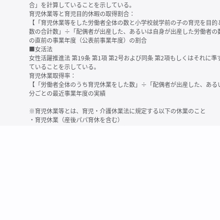
合」を計算していることを示している。
育児休業等と育児目的休暇の取得割合：
【「育児休業等をした労働者全体の数と小学校就学前の子の育児を目的
数の合計数」÷「配偶者が出産した、あるいは自身が出産した労働者の
の直前の事業年度（公表前事業年度）の割合
■女活法
女性活躍推進法 第19条 第1項 第2号および同条 第2項もしくはそれ
ていることを示している。
育児休業取得率：
【「労働者全体のうち育児休業をした数」÷「配偶者が出産した、ある
分ごとの最近事業年度の実績
※育児休業等とは、育児・介護休業法に規定する以下の休業のこと
・育児休業（産後パパ育休を含む）
・法第23条第2項（３歳未満の子を育てる労働者について所定労働時間
務）又は第24条第１項（小学校就学前の子を育てる労働者に関する努
業に関する制度に準ずる措置を講じた場合は、その措置に基づく休業
＜備考＞
・有価証券報告書内で算出根拠法令が明示されていなかったものについ
いる場合があります
・育児・介護休業法施行規則 第71条 第4項の第1号と第2号の数値がど
を記載しています
・「労働者の数」の定義は企業によって異なる可能性があります（出向
※2
最近日現在の連結会社又は提出会社における従業員数