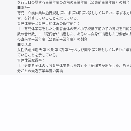
を行う日の属する事業年度の直前の事業年度（公表前事業年度）の割合
■第2号
育児・介護休業法施行規則 第71条 第4項 第2号もしくはそれに準ず
合」を計算していることを示している。
育児休業等と育児目的休暇の取得割合：
【「育児休業等をした労働者全体の数と小学校就学前の子の育児を目的
数の合計数」÷「配偶者が出産した、あるいは自身が出産した労働者の
の直前の事業年度（公表前事業年度）の割合
■女活法
女性活躍推進法 第19条 第1項 第2号および同条 第2項もしくはそれ
ていることを示している。
育児休業取得率：
【「労働者全体のうち育児休業をした数」÷「配偶者が出産した、ある
分ごとの最近事業年度の実績
※育児休業等とは、育児・介護休業法に規定する以下の休業のこと
・育児休業（産後パパ育休を含む）
・法第23条第2項（３歳未満の子を育てる労働者について所定労働時間
務）又は第24条第１項（小学校就学前の子を育てる労働者に関する努
業に関する制度に準ずる措置を講じた場合は、その措置に基づく休業
＜備考＞
・有価証券報告書内で算出根拠法令が明示されていなかったものについ
いる場合があります
・育児・介護休業法施行規則 第71条 第4項の第1号と第2号の数値がど