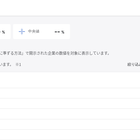
-
--
中央値
%
%
それに準ずる方法」で開示された企業の数値を対象に表示しています。
ます。 ※1
絞り込