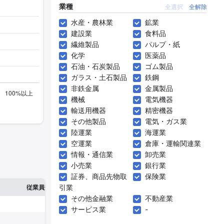
業種
全選択
全解除
水産・農林業
鉱業
建設業
食料品
繊維製品
パルプ・紙
化学
医薬品
石油・石炭製品
ゴム製品
ガラス・土石製品
鉄鋼
非鉄金属
金属製品
機械
電気機器
輸送用機器
精密機器
その他製品
電気・ガス業
陸運業
海運業
空運業
倉庫・運輸関連業
情報・通信業
卸売業
小売業
銀行業
証券、商品先物取
保険業
※1
※2
引業
確認した有報締日
従業員数
臨時従業員数
その他金融業
不動産業
サービス業
-