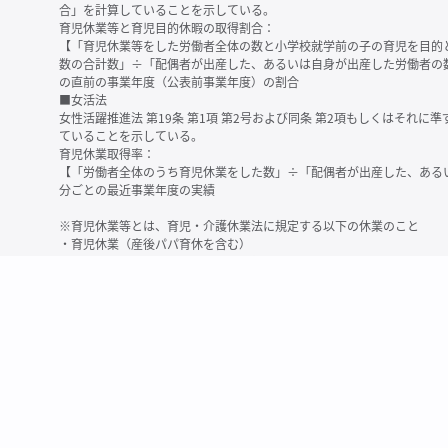
合」を計算していることを示している。
育児休業等と育児目的休暇の取得割合：
【「育児休業等をした労働者全体の数と小学校就学前の子の育児を目的
数の合計数」÷「配偶者が出産した、あるいは自身が出産した労働者の
の直前の事業年度（公表前事業年度）の割合
■女活法
女性活躍推進法 第19条 第1項 第2号および同条 第2項もしくはそれ
ていることを示している。
育児休業取得率：
【「労働者全体のうち育児休業をした数」÷「配偶者が出産した、ある
分ごとの最近事業年度の実績
※育児休業等とは、育児・介護休業法に規定する以下の休業のこと
・育児休業（産後パパ育休を含む）
・法第23条第2項（３歳未満の子を育てる労働者について所定労働時間
務）又は第24条第１項（小学校就学前の子を育てる労働者に関する努
業に関する制度に準ずる措置を講じた場合は、その措置に基づく休業
＜備考＞
・有価証券報告書内で算出根拠法令が明示されていなかったものについ
いる場合があります
・育児・介護休業法施行規則 第71条 第4項の第1号と第2号の数値がど
を記載しています
・「労働者の数」の定義は企業によって異なる可能性があります（出向
※2
最近日現在の連結会社又は提出会社における従業員数