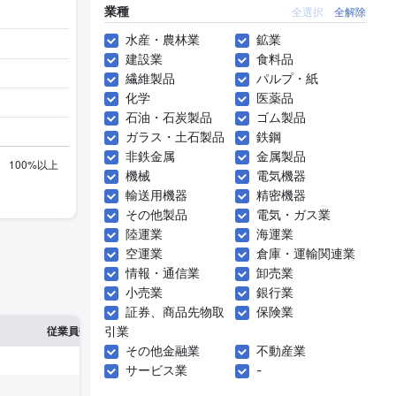
業種
全選択
全解除
水産・農林業
鉱業
建設業
食料品
繊維製品
パルプ・紙
化学
医薬品
石油・石炭製品
ゴム製品
ガラス・土石製品
鉄鋼
非鉄金属
金属製品
機械
電気機器
輸送用機器
精密機器
その他製品
電気・ガス業
陸運業
海運業
空運業
倉庫・運輸関連業
情報・通信業
卸売業
小売業
銀行業
証券、商品先物取
保険業
※1
※2
引業
確認した有報締日
従業員数
臨時従業員数
その他金融業
不動産業
サービス業
-