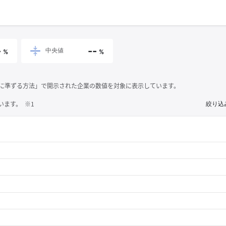
-
--
中央値
%
%
それに準ずる方法」で開示された企業の数値を対象に表示しています。
ます。 ※1
絞り込