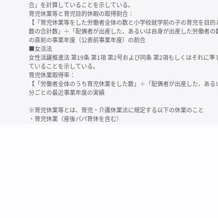
合」を計算していることを示している。
育児休業等と育児目的休暇の取得割合：
【「育児休業等をした労働者全体の数と小学校就学前の子の育児を目的
数の合計数」÷「配偶者が出産した、あるいは自身が出産した労働者の
の直前の事業年度（公表前事業年度）の割合
■女活法
女性活躍推進法 第19条 第1項 第2号および同条 第2項もしくはそれ
ていることを示している。
育児休業取得率：
【「労働者全体のうち育児休業をした数」÷「配偶者が出産した、ある
分ごとの最近事業年度の実績
※育児休業等とは、育児・介護休業法に規定する以下の休業のこと
・育児休業（産後パパ育休を含む）
・法第23条第2項（３歳未満の子を育てる労働者について所定労働時間
務）又は第24条第１項（小学校就学前の子を育てる労働者に関する努
業に関する制度に準ずる措置を講じた場合は、その措置に基づく休業
＜備考＞
・有価証券報告書内で算出根拠法令が明示されていなかったものについ
いる場合があります
・育児・介護休業法施行規則 第71条 第4項の第1号と第2号の数値がど
を記載しています
・「労働者の数」の定義は企業によって異なる可能性があります（出向
※2
最近日現在の連結会社又は提出会社における従業員数