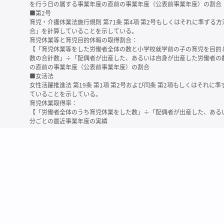
を行う日の属する事業年度の直前の事業年度（公表前事業年度）の割合
■第2号
育児・介護休業法施行規則 第71条 第4項 第2号もしくはそれに準ず
合」を計算していることを示している。
育児休業等と育児目的休暇の取得割合：
【「育児休業等をした労働者全体の数と小学校就学前の子の育児を目的
数の合計数」÷「配偶者が出産した、あるいは自身が出産した労働者の
の直前の事業年度（公表前事業年度）の割合
■女活法
女性活躍推進法 第19条 第1項 第2号および同条 第2項もしくはそれ
ていることを示している。
育児休業取得率：
【「労働者全体のうち育児休業をした数」÷「配偶者が出産した、ある
分ごとの最近事業年度の実績
※育児休業等とは、育児・介護休業法に規定する以下の休業のこと
・育児休業（産後パパ育休を含む）
・法第23条第2項（３歳未満の子を育てる労働者について所定労働時間
務）又は第24条第１項（小学校就学前の子を育てる労働者に関する努
業に関する制度に準ずる措置を講じた場合は、その措置に基づく休業
＜備考＞
・有価証券報告書内で算出根拠法令が明示されていなかったものについ
いる場合があります
・育児・介護休業法施行規則 第71条 第4項の第1号と第2号の数値がど