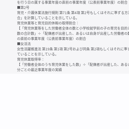
を行う日の属する事業年度の直前の事業年度（公表前事業年度）の割合
■第2号
育児・介護休業法施行規則 第71条 第4項 第2号もしくはそれに準ず
合」を計算していることを示している。
育児休業等と育児目的休暇の取得割合：
【「育児休業等をした労働者全体の数と小学校就学前の子の育児を目的
数の合計数」÷「配偶者が出産した、あるいは自身が出産した労働者の
の直前の事業年度（公表前事業年度）の割合
■女活法
女性活躍推進法 第19条 第1項 第2号および同条 第2項もしくはそれ
ていることを示している。
育児休業取得率：
【「労働者全体のうち育児休業をした数」÷「配偶者が出産した、ある
分ごとの最近事業年度の実績
※育児休業等とは、育児・介護休業法に規定する以下の休業のこと
・育児休業（産後パパ育休を含む）
・法第23条第2項（３歳未満の子を育てる労働者について所定労働時間
務）又は第24条第１項（小学校就学前の子を育てる労働者に関する努
業に関する制度に準ずる措置を講じた場合は、その措置に基づく休業
＜備考＞
・有価証券報告書内で算出根拠法令が明示されていなかったものについ
いる場合があります
・育児・介護休業法施行規則 第71条 第4項の第1号と第2号の数値がど