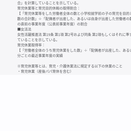
合」を計算していることを示している。
育児休業等と育児目的休暇の取得割合：
【「育児休業等をした労働者全体の数と小学校就学前の子の育児を目的
数の合計数」÷「配偶者が出産した、あるいは自身が出産した労働者の
の直前の事業年度（公表前事業年度）の割合
■女活法
女性活躍推進法 第19条 第1項 第2号および同条 第2項もしくはそれ
ていることを示している。
育児休業取得率：
【「労働者全体のうち育児休業をした数」÷「配偶者が出産した、ある
分ごとの最近事業年度の実績
※育児休業等とは、育児・介護休業法に規定する以下の休業のこと
・育児休業（産後パパ育休を含む）
・法第23条第2項（３歳未満の子を育てる労働者について所定労働時間
務）又は第24条第１項（小学校就学前の子を育てる労働者に関する努
業に関する制度に準ずる措置を講じた場合は、その措置に基づく休業
＜備考＞
・有価証券報告書内で算出根拠法令が明示されていなかったものについ
いる場合があります
・育児・介護休業法施行規則 第71条 第4項の第1号と第2号の数値がど
を記載しています
・「労働者の数」の定義は企業によって異なる可能性があります（出向
※2
最近日現在の連結会社又は提出会社における従業員数