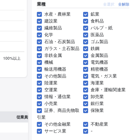
業種
全選択
全解除
水産・農林業
鉱業
建設業
食料品
繊維製品
パルプ・紙
化学
医薬品
石油・石炭製品
ゴム製品
ガラス・土石製品
鉄鋼
非鉄金属
金属製品
機械
電気機器
輸送用機器
精密機器
その他製品
電気・ガス業
陸運業
海運業
空運業
倉庫・運輸関連業
情報・通信業
卸売業
小売業
銀行業
証券、商品先物取
保険業
※1
※2
引業
確認した有報締日
従業員数
臨時従業員数
その他金融業
不動産業
サービス業
-