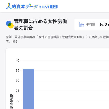
管理職に占める女性労働
5.2
平均値
者の割合
原則、最近事業年度の「 ⼥性の管理職数÷管理職数×100 」にて算出した数
す。 ※1