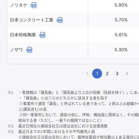
ノリタケ
5.90%
日本コンクリート工業
5.70%
日本特殊陶業
5.61%
ノザワ
5.30%
1
2
3
※1
・管理職は「課⻑級」と「課⻑級より上位の役職（役員を除く）」にあ
・「課⻑級」とは①②のどちらかに該当する者を指す
①事業所で通常「課⻑」と呼ばれている者であって、２係以上の組織か
上(課⻑含む)の⻑
②同一事業所において、課⻑の他に、呼称、構成員に関係なく、その職
相当する者（ただし、一番下の職階ではないこと）
※2
最近日現在の連結会社又は提出会社における従業員数
※3
最近日までの1年間におけるその平均雇用人員
※連結会社又は提出会社において、臨時従業員が相当数以上ある場合に