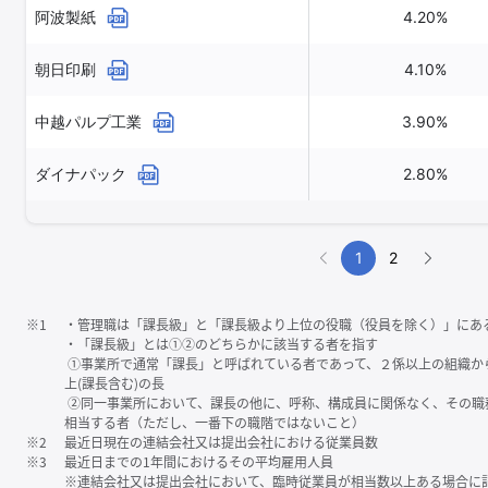
阿波製紙
4.20%
朝日印刷
4.10%
中越パルプ工業
3.90%
ダイナパック
2.80%
1
2
※1
・管理職は「課⻑級」と「課⻑級より上位の役職（役員を除く）」にあ
・「課⻑級」とは①②のどちらかに該当する者を指す
①事業所で通常「課⻑」と呼ばれている者であって、２係以上の組織か
上(課⻑含む)の⻑
②同一事業所において、課⻑の他に、呼称、構成員に関係なく、その職
相当する者（ただし、一番下の職階ではないこと）
※2
最近日現在の連結会社又は提出会社における従業員数
※3
最近日までの1年間におけるその平均雇用人員
※連結会社又は提出会社において、臨時従業員が相当数以上ある場合に