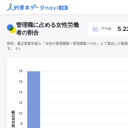
管理職に占める女性労働
5.2
平均値
者の割合
原則、最近事業年度の「 ⼥性の管理職数÷管理職数×100 」にて算出した数
す。 ※1