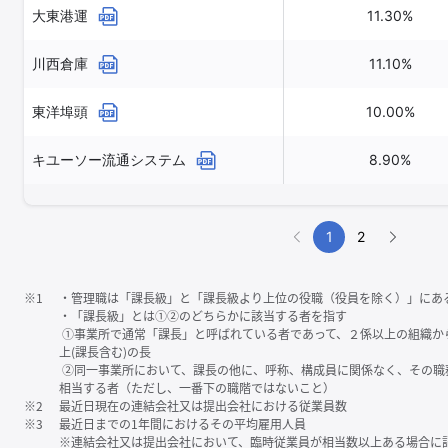
大東港運
11.30%
川西倉庫
11.10%
東洋埠頭
10.00%
キユーソー流通システム
8.90%
1
2
※1
・管理職は「課⻑級」と「課⻑級より上位の役職（役員を除く）」にあ
・「課⻑級」とは①②のどちらかに該当する者を指す
①事業所で通常「課⻑」と呼ばれている者であって、２係以上の組織か
上(課⻑含む)の⻑
②同一事業所において、課⻑の他に、呼称、構成員に関係なく、その職
相当する者（ただし、一番下の職階ではないこと）
※2
最近日現在の連結会社又は提出会社における従業員数
※3
最近日までの1年間におけるその平均雇用人員
※連結会社又は提出会社において、臨時従業員が相当数以上ある場合に