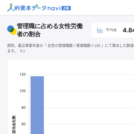
管理職に占める女性労働
4.8
平均値
者の割合
原則、最近事業年度の「 ⼥性の管理職数÷管理職数×100 」にて算出した数
ます。 ※1