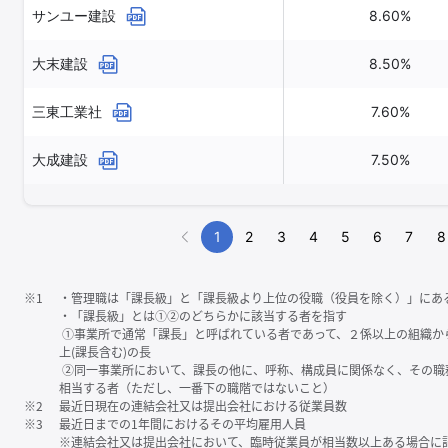
サンユー建設
8.60%
大末建設
8.50%
三東工業社
7.60%
大成建設
7.50%
1
2
3
4
5
6
7
8
※1
・管理職は「課⻑級」と「課⻑級より上位の役職（役員を除く）」にあ
・「課⻑級」とは①②のどちらかに該当する者を指す
①事業所で通常「課⻑」と呼ばれている者であって、２係以上の組織か
上(課⻑含む)の⻑
②同一事業所において、課⻑の他に、呼称、構成員に関係なく、その職
相当する者（ただし、一番下の職階ではないこと）
※2
最近日現在の連結会社又は提出会社における従業員数
※3
最近日までの1年間におけるその平均雇用人員
※連結会社又は提出会社において、臨時従業員が相当数以上ある場合に