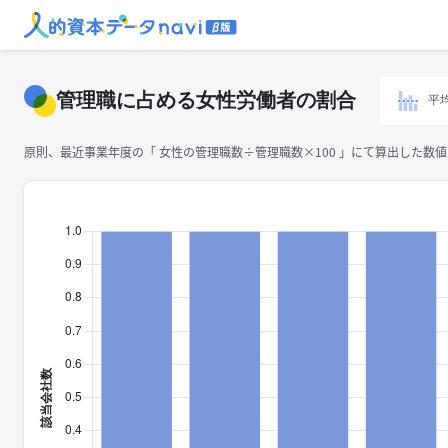
管理職に占める女性労働者の割合
平
原則、最近事業年度の「 ⼥性の管理職数÷管理職数×100 」にて算出した数値