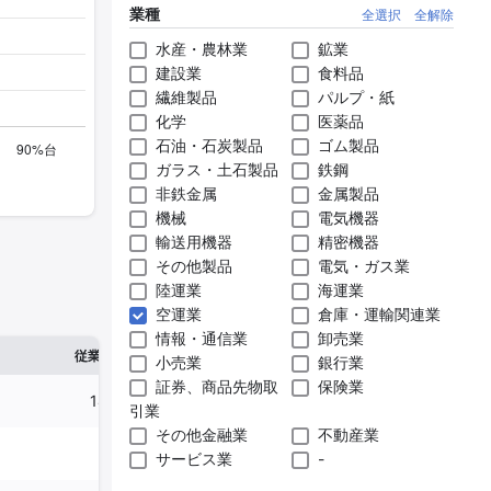
業種
全選択
全解除
水産・農林業
鉱業
建設業
食料品
繊維製品
パルプ・紙
化学
医薬品
石油・石炭製品
ゴム製品
ガラス・土石製品
鉄鋼
非鉄金属
金属製品
機械
電気機器
輸送用機器
精密機器
その他製品
電気・ガス業
陸運業
海運業
空運業
倉庫・運輸関連業
情報・通信業
卸売業
※1
※2
確認した有報締日
従業員数
臨時従業員数
小売業
銀行業
証券、商品先物取
保険業
14,431人
120人
2025年03月31
引業
その他金融業
不動産業
741人
-
2025年03月31
サービス業
-