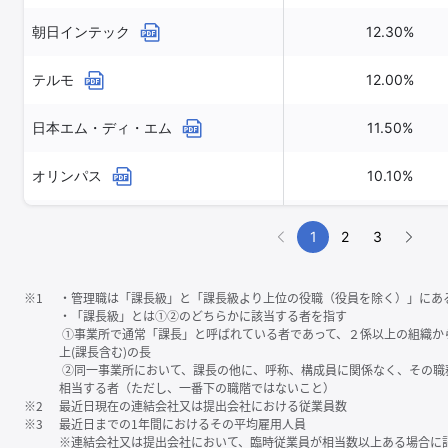
朝日インテック
12.30%
テルモ
12.00%
日本エム・ディ・エム
11.50%
オリンパス
10.10%
メニコン
10.10%
1
2
3
※1
・管理職は「課⻑級」と「課⻑級より上位の役職（役員を除く）」にあ
・「課⻑級」とは①②のどちらかに該当する者を指す
①事業所で通常「課⻑」と呼ばれている者であって、２係以上の組織か
上(課⻑含む)の⻑
②同一事業所において、課⻑の他に、呼称、構成員に関係なく、その職
相当する者（ただし、一番下の職階ではないこと）
※2
最近日現在の連結会社又は提出会社における従業員数
※3
最近日までの1年間におけるその平均雇用人員
※連結会社又は提出会社において、臨時従業員が相当数以上ある場合に