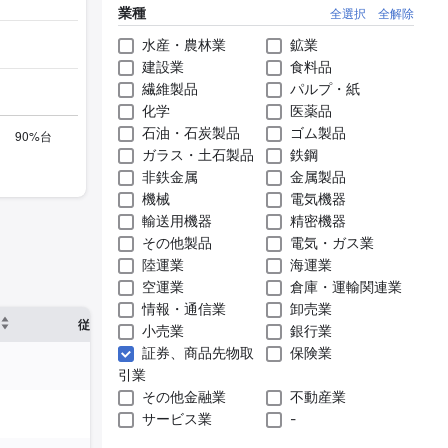
業種
全選択
全解除
水産・農林業
鉱業
建設業
食料品
繊維製品
パルプ・紙
化学
医薬品
石油・石炭製品
ゴム製品
ガラス・土石製品
鉄鋼
非鉄金属
金属製品
機械
電気機器
輸送用機器
精密機器
その他製品
電気・ガス業
陸運業
海運業
空運業
倉庫・運輸関連業
情報・通信業
卸売業
※1
※2
確認した有報締
従業員数
臨時従業員数
小売業
銀行業
証券、商品先物取
保険業
351人
-
2025年03月3
引業
その他金融業
不動産業
225人
-
2025年03月3
サービス業
-