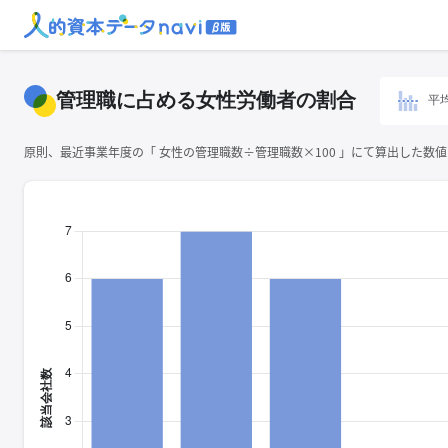
管理職に占める女性労働者の割合
平
原則、最近事業年度の「 ⼥性の管理職数÷管理職数×100 」にて算出した数値