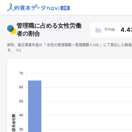
管理職に占める女性労働
4.4
平均値
者の割合
原則、最近事業年度の「 ⼥性の管理職数÷管理職数×100 」にて算出した数
す。 ※1