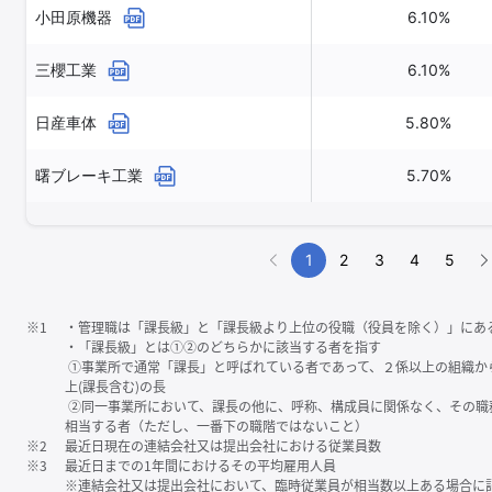
小田原機器
6.10%
三櫻工業
6.10%
日産車体
5.80%
曙ブレーキ工業
5.70%
1
2
3
4
5
※1
・管理職は「課⻑級」と「課⻑級より上位の役職（役員を除く）」にあ
・「課⻑級」とは①②のどちらかに該当する者を指す
①事業所で通常「課⻑」と呼ばれている者であって、２係以上の組織か
上(課⻑含む)の⻑
②同一事業所において、課⻑の他に、呼称、構成員に関係なく、その職
相当する者（ただし、一番下の職階ではないこと）
※2
最近日現在の連結会社又は提出会社における従業員数
※3
最近日までの1年間におけるその平均雇用人員
※連結会社又は提出会社において、臨時従業員が相当数以上ある場合に