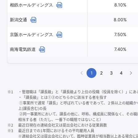
相鉄ホールディングス
8.10%
新潟交通
8.00%
京阪ホールディングス
7.50%
南海電気鉄道
7.40%
1
2
3
4
※1
・管理職は「課⻑級」と「課⻑級より上位の役職（役員を除く）」にあ
・「課⻑級」とは①②のどちらかに該当する者を指す
①事業所で通常「課⻑」と呼ばれている者であって、２係以上の組織か
上(課⻑含む)の⻑
②同一事業所において、課⻑の他に、呼称、構成員に関係なく、その職
相当する者（ただし、一番下の職階ではないこと）
※2
最近日現在の連結会社又は提出会社における従業員数
※3
最近日までの1年間におけるその平均雇用人員
※連結会社又は提出会社において、臨時従業員が相当数以上ある場合に