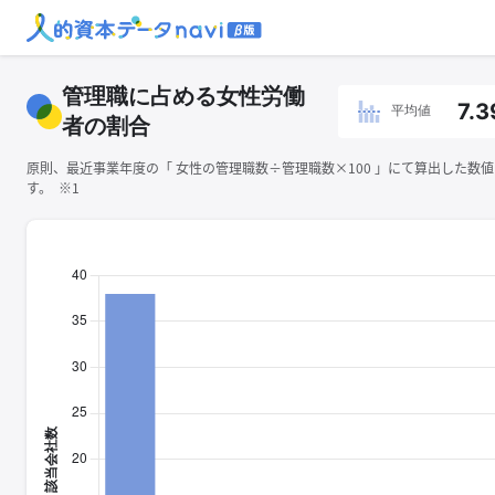
管理職に占める女性労働
7.3
平均値
者の割合
原則、最近事業年度の「 ⼥性の管理職数÷管理職数×100 」にて算出した数
す。 ※1