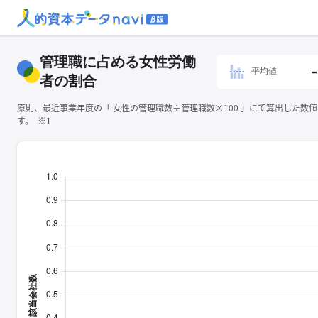
管理職に占める女性労働
-
平均値
者の割合
原則、最近事業年度の「 ⼥性の管理職数÷管理職数×100 」にて算出した数
す。 ※1