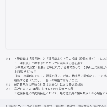
※1
・管理職は「課⻑級」と「課⻑級より上位の役職（役員を除く）」にあ
・「課⻑級」とは①②のどちらかに該当する者を指す
①事業所で通常「課⻑」と呼ばれている者であって、２係以上の組織か
上(課⻑含む)の⻑
②同一事業所において、課⻑の他に、呼称、構成員に関係なく、その職
相当する者（ただし、一番下の職階ではないこと）
※2
最近日現在の連結会社又は提出会社における従業員数
※3
最近日までの1年間におけるその平均雇用人員
※連結会社又は提出会社において、臨時従業員が相当数以上ある場合に
※β版のためデータの正確性、完全性、最新性、網羅性、適時性等を保証する