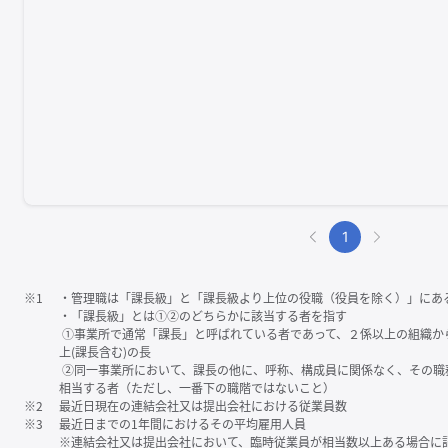
1
※1
・管理職は「課⻑級」と「課⻑級より上位の役職（役員を除く）」にあ
・「課⻑級」とは①②のどちらかに該当する者を指す
①事業所で通常「課⻑」と呼ばれている者であって、２係以上の組織か
上(課⻑含む)の⻑
②同一事業所において、課⻑の他に、呼称、構成員に関係なく、その職
相当する者（ただし、一番下の職階ではないこと）
※2
最近日現在の連結会社又は提出会社における従業員数
※3
最近日までの1年間におけるその平均雇用人員
※連結会社又は提出会社において、臨時従業員が相当数以上ある場合に