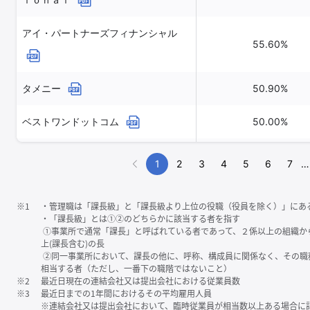
アイ・パートナーズフィナンシャル
55.60%
タメニー
50.90%
ベストワンドットコム
50.00%
ジェイフロンティア
50.00%
1
2
3
4
5
6
7
…
※1
・管理職は「課⻑級」と「課⻑級より上位の役職（役員を除く）」にあ
・「課⻑級」とは①②のどちらかに該当する者を指す
①事業所で通常「課⻑」と呼ばれている者であって、２係以上の組織か
上(課⻑含む)の⻑
②同一事業所において、課⻑の他に、呼称、構成員に関係なく、その職
相当する者（ただし、一番下の職階ではないこと）
※2
最近日現在の連結会社又は提出会社における従業員数
※3
最近日までの1年間におけるその平均雇用人員
※連結会社又は提出会社において、臨時従業員が相当数以上ある場合に