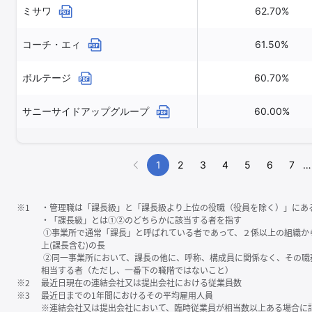
ミサワ
62.70%
コーチ・エィ
61.50%
ボルテージ
60.70%
サニーサイドアップグループ
60.00%
1
2
3
4
5
6
7
…
※1
・管理職は「課⻑級」と「課⻑級より上位の役職（役員を除く）」にあ
・「課⻑級」とは①②のどちらかに該当する者を指す
①事業所で通常「課⻑」と呼ばれている者であって、２係以上の組織か
上(課⻑含む)の⻑
②同一事業所において、課⻑の他に、呼称、構成員に関係なく、その職
相当する者（ただし、一番下の職階ではないこと）
※2
最近日現在の連結会社又は提出会社における従業員数
※3
最近日までの1年間におけるその平均雇用人員
※連結会社又は提出会社において、臨時従業員が相当数以上ある場合に