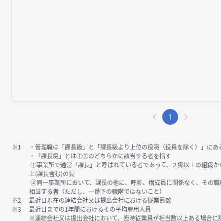
1
※1
・管理職は「課⻑級」と「課⻑級より上位の役職（役員を除く）」にあ
・「課⻑級」とは①②のどちらかに該当する者を指す
①事業所で通常「課⻑」と呼ばれている者であって、２係以上の組織か
上(課⻑含む)の⻑
②同一事業所において、課⻑の他に、呼称、構成員に関係なく、その職
相当する者（ただし、一番下の職階ではないこと）
※2
最近日現在の連結会社又は提出会社における従業員数
※3
最近日までの1年間におけるその平均雇用人員
※連結会社又は提出会社において、臨時従業員が相当数以上ある場合に