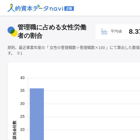
管理職に占める女性労働
8.3
平均値
者の割合
原則、最近事業年度の「 ⼥性の管理職数÷管理職数×100 」にて算出した数
す。 ※1