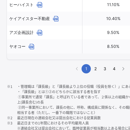
ヒーハイスト
11.10%
ケイアイスター不動産
10.40%
アズ企画設計
9.50%
ヤオコー
8.50%
1
2
3
4
※1
・管理職は「課⻑級」と「課⻑級より上位の役職（役員を除く）」にあ
・「課⻑級」とは①②のどちらかに該当する者を指す
①事業所で通常「課⻑」と呼ばれている者であって、２係以上の組織か
上(課⻑含む)の⻑
②同一事業所において、課⻑の他に、呼称、構成員に関係なく、その職
相当する者（ただし、一番下の職階ではないこと）
※2
最近日現在の連結会社又は提出会社における従業員数
※3
最近日までの1年間におけるその平均雇用人員
※連結会社又は提出会社において、臨時従業員が相当数以上ある場合に