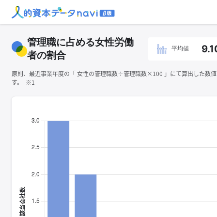
管理職に占める女性労働
9.1
平均値
者の割合
原則、最近事業年度の「 ⼥性の管理職数÷管理職数×100 」にて算出した数
す。 ※1