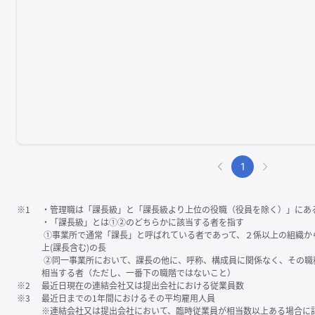
1
※1
・管理職は「課⻑級」と「課⻑級より上位の役職（役員を除く）」にあ
・「課⻑級」とは①②のどちらかに該当する者を指す
①事業所で通常「課⻑」と呼ばれている者であって、２係以上の組織か
上(課⻑含む)の⻑
②同一事業所において、課⻑の他に、呼称、構成員に関係なく、その職
相当する者（ただし、一番下の職階ではないこと）
※2
最近日現在の連結会社又は提出会社における従業員数
※3
最近日までの1年間におけるその平均雇用人員
※連結会社又は提出会社において、臨時従業員が相当数以上ある場合に