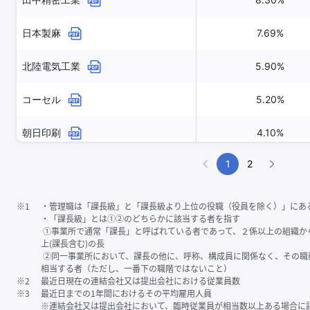
日本製麻
7.69%
北陸電気工業
5.90%
コーセル
5.20%
朝日印刷
4.10%
1
2
※1
・管理職は「課⻑級」と「課⻑級より上位の役職（役員を除く）」にあ
・「課⻑級」とは①②のどちらかに該当する者を指す
①事業所で通常「課⻑」と呼ばれている者であって、２係以上の組織か
上(課⻑含む)の⻑
②同一事業所において、課⻑の他に、呼称、構成員に関係なく、その職
相当する者（ただし、一番下の職階ではないこと）
※2
最近日現在の連結会社又は提出会社における従業員数
※3
最近日までの1年間におけるその平均雇用人員
※連結会社又は提出会社において、臨時従業員が相当数以上ある場合に