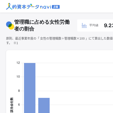
管理職に占める女性労働
9.2
平均値
者の割合
原則、最近事業年度の「 ⼥性の管理職数÷管理職数×100 」にて算出した数
す。 ※1