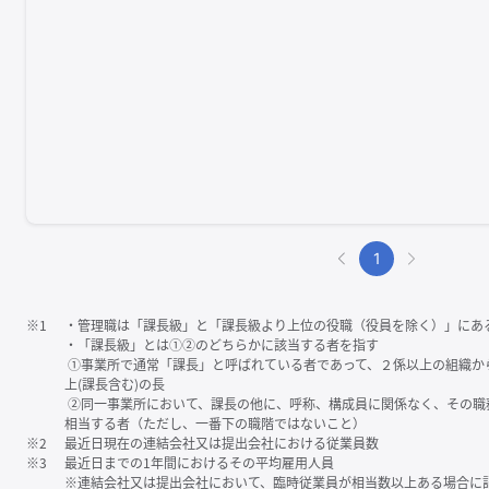
1
※1
・管理職は「課⻑級」と「課⻑級より上位の役職（役員を除く）」にあ
・「課⻑級」とは①②のどちらかに該当する者を指す
①事業所で通常「課⻑」と呼ばれている者であって、２係以上の組織か
上(課⻑含む)の⻑
②同一事業所において、課⻑の他に、呼称、構成員に関係なく、その職
相当する者（ただし、一番下の職階ではないこと）
※2
最近日現在の連結会社又は提出会社における従業員数
※3
最近日までの1年間におけるその平均雇用人員
※連結会社又は提出会社において、臨時従業員が相当数以上ある場合に