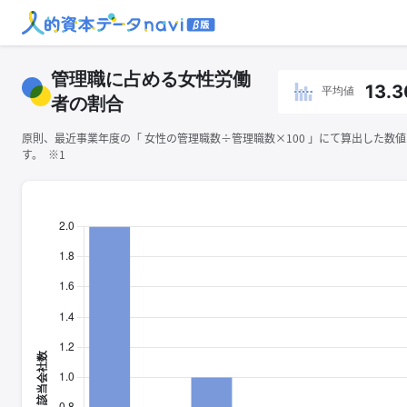
管理職に占める女性労働
13.3
平均値
者の割合
原則、最近事業年度の「 ⼥性の管理職数÷管理職数×100 」にて算出した数
す。 ※1