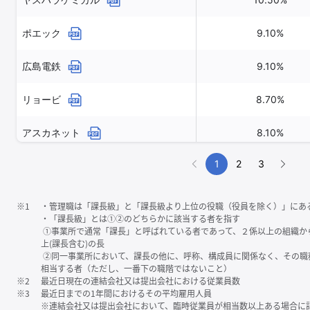
ポエック
9.10%
広島電鉄
9.10%
リョービ
8.70%
アスカネット
8.10%
1
2
3
※1
・管理職は「課⻑級」と「課⻑級より上位の役職（役員を除く）」にあ
・「課⻑級」とは①②のどちらかに該当する者を指す
①事業所で通常「課⻑」と呼ばれている者であって、２係以上の組織か
上(課⻑含む)の⻑
②同一事業所において、課⻑の他に、呼称、構成員に関係なく、その職
相当する者（ただし、一番下の職階ではないこと）
※2
最近日現在の連結会社又は提出会社における従業員数
※3
最近日までの1年間におけるその平均雇用人員
※連結会社又は提出会社において、臨時従業員が相当数以上ある場合に