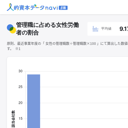
管理職に占める女性労働
9.1
平均値
者の割合
原則、最近事業年度の「 ⼥性の管理職数÷管理職数×100 」にて算出した数
す。 ※1