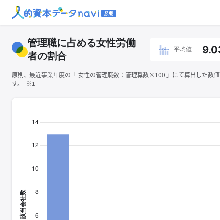
管理職に占める女性労働
9.0
平均値
者の割合
原則、最近事業年度の「 ⼥性の管理職数÷管理職数×100 」にて算出した数
す。 ※1