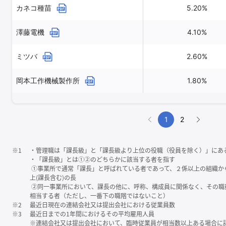
カネコ種苗
5.20%
澤藤電機
4.10%
ミツバ
2.60%
岡本工作機械製作所
1.80%
1
2
※1
・管理職は「課⻑級」と「課⻑級より上位の役職（役員を除く）」にあ
・「課⻑級」とは①②のどちらかに該当する者を指す
①事業所で通常「課⻑」と呼ばれている者であって、２係以上の組織か
上(課⻑含む)の⻑
②同一事業所において、課⻑の他に、呼称、構成員に関係なく、その職
相当する者（ただし、一番下の職階ではないこと）
※2
最近日現在の連結会社又は提出会社における従業員数
※3
最近日までの1年間におけるその平均雇用人員
※連結会社又は提出会社において、臨時従業員が相当数以上ある場合に