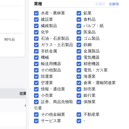
業種
全選択
全解除
水産・農林業
鉱業
建設業
食料品
繊維製品
パルプ・紙
化学
医薬品
石油・石炭製品
ゴム製品
ガラス・土石製品
鉄鋼
非鉄金属
金属製品
機械
電気機器
輸送用機器
精密機器
その他製品
電気・ガス業
陸運業
海運業
空運業
倉庫・運輸関連業
情報・通信業
卸売業
※1
※2
確認した有報締日
従業員数
臨時従業員数
小売業
銀行業
証券、商品先物取
保険業
4,919人
5,210人
2025年02月28
引業
その他金融業
不動産業
229人
81人
2024年09月3
サービス業
-