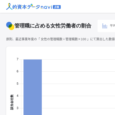
管理職に占める女性労働者の割合
平
原則、最近事業年度の「 ⼥性の管理職数÷管理職数×100 」にて算出した数値