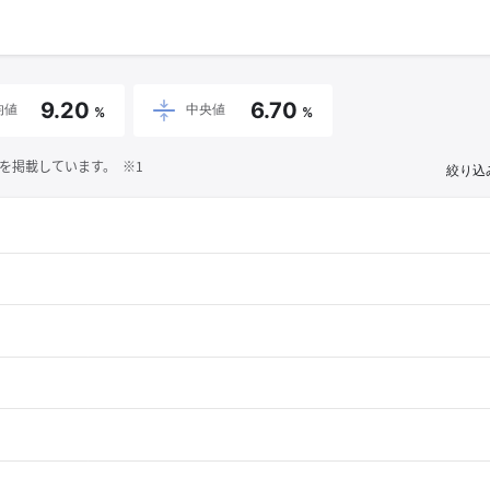
9.20
6.70
均値
中央値
%
%
を掲載しています。 ※1
絞り込