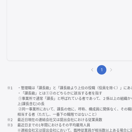
1
※1
・管理職は「課⻑級」と「課⻑級より上位の役職（役員を除く）」にあ
・「課⻑級」とは①②のどちらかに該当する者を指す
①事業所で通常「課⻑」と呼ばれている者であって、２係以上の組織か
上(課⻑含む)の⻑
②同一事業所において、課⻑の他に、呼称、構成員に関係なく、その職
相当する者（ただし、一番下の職階ではないこと）
※2
最近日現在の連結会社又は提出会社における従業員数
※3
最近日までの1年間におけるその平均雇用人員
※連結会社又は提出会社において、臨時従業員が相当数以上ある場合に