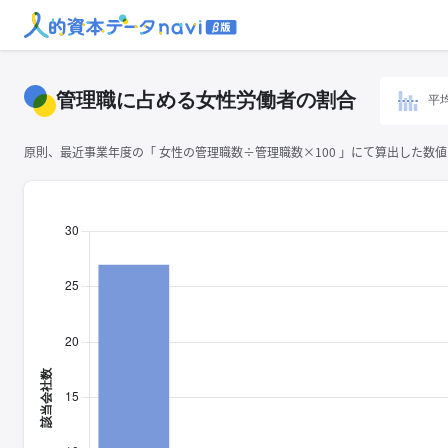
管理職に占める女性労働者の割合
平
原則、最近事業年度の「 ⼥性の管理職数÷管理職数×100 」にて算出した数値