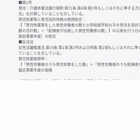
■第2号
育児・介護休業法施行規則 第71条 第4項 第2号もしくはそれに準ず
合」を計算していることを示している。
育児休業等と育児目的休暇の取得割合：
【「育児休業等をした男性労働者の数と小学校就学前の子の育児を目的
数の合計数」÷「配偶者が出産した男性労働者の数」】の公表を行う日
表前事業年度）の割合
■女活法
女性活躍推進法 第19条 第1項 第2号および同条 第2項もしくはそれ
ていることを示している。
育児休業取得率：
【「男性労働者のうち育児休業をした数」÷「男性労働者のうち配偶者
最近事業年度の実績
※育児休業等とは、育児・介護休業法に規定する以下の休業のこと
・育児休業（産後パパ育休を含む）
・法第23条第2項（３歳未満の子を育てる労働者について所定労働時間
務）又は第24条第１項（小学校就学前の子を育てる労働者に関する努
業に関する制度に準ずる措置を講じた場合は、その措置に基づく休業
＜備考＞
・有価証券報告書内で算出根拠法令が明示されていなかったものについ
いる場合があります
・育児・介護休業法施行規則 第71条 第4項の第1号と第2号の数値がど
を記載しています