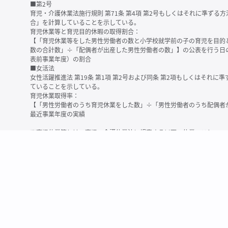
■第2号
育児・介護休業法施行規則 第71条 第4項 第2号もしくはそれに準ず
合」を計算していることを示している。
育児休業等と育児目的休暇の取得割合：
【「育児休業等をした男性労働者の数と小学校就学前の子の育児を目的
数の合計数」÷「配偶者が出産した男性労働者の数」】の公表を行う日
表前事業年度）の割合
■女活法
女性活躍推進法 第19条 第1項 第2号および同条 第2項もしくはそれ
ていることを示している。
育児休業取得率：
【「男性労働者のうち育児休業をした数」÷「男性労働者のうち配偶者
最近事業年度の実績
※育児休業等とは、育児・介護休業法に規定する以下の休業のこと
・育児休業（産後パパ育休を含む）
・法第23条第2項（３歳未満の子を育てる労働者について所定労働時間
務）又は第24条第１項（小学校就学前の子を育てる労働者に関する努
業に関する制度に準ずる措置を講じた場合は、その措置に基づく休業
＜備考＞
・有価証券報告書内で算出根拠法令が明示されていなかったものについ
いる場合があります
・育児・介護休業法施行規則 第71条 第4項の第1号と第2号の数値がど
を記載しています