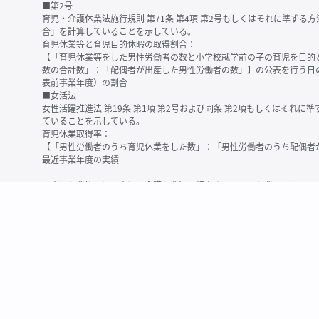
■第2号
育児・介護休業法施行規則 第71条 第4項 第2号もしくはそれに準ず
合」を計算していることを示している。
育児休業等と育児目的休暇の取得割合：
【「育児休業等をした男性労働者の数と小学校就学前の子の育児を目的
数の合計数」÷「配偶者が出産した男性労働者の数」】の公表を行う日
表前事業年度）の割合
■女活法
女性活躍推進法 第19条 第1項 第2号および同条 第2項もしくはそれ
ていることを示している。
育児休業取得率：
【「男性労働者のうち育児休業をした数」÷「男性労働者のうち配偶者
最近事業年度の実績
※育児休業等とは、育児・介護休業法に規定する以下の休業のこと
・育児休業（産後パパ育休を含む）
・法第23条第2項（３歳未満の子を育てる労働者について所定労働時間
務）又は第24条第１項（小学校就学前の子を育てる労働者に関する努
業に関する制度に準ずる措置を講じた場合は、その措置に基づく休業
＜備考＞
・有価証券報告書内で算出根拠法令が明示されていなかったものについ
いる場合があります
・育児・介護休業法施行規則 第71条 第4項の第1号と第2号の数値がど
を記載しています