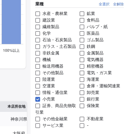
業種
全選択
全解除
水産・農林業
鉱業
建設業
食料品
繊維製品
パルプ・紙
化学
医薬品
石油・石炭製品
ゴム製品
ガラス・土石製品
鉄鋼
非鉄金属
金属製品
機械
電気機器
輸送用機器
精密機器
その他製品
電気・ガス業
陸運業
海運業
空運業
倉庫・運輸関連業
情報・通信業
卸売業
小売業
銀行業
証券、商品先物取
保険業
※1
※2
本店所在地
従業員数
臨時従業員数
引業
その他金融業
不動産業
神奈川県
143人
6人
サービス業
-
大阪府
3,621人
3,253人