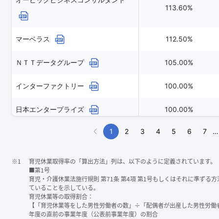
113.60%
マーベラス
112.50%
ＮＴＴデータグループ
105.00%
インターファクトリー
100.00%
日本エンタープライズ
100.00%
1
2
3
4
5
6
7
…
※1
育児休業取得率の「算出方法」列は、以下のように定義されています。
■第1号
育児・介護休業法施行規則 第71条 第4項 第1号もしくはそれに準ず
ていることを示している。
育児休業等の取得割合：
【「育児休業等をした男性労働者の数」÷「配偶者が出産した男性労働
年度の直前の事業年度（公表前事業年度）の割合