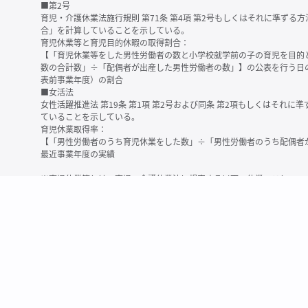
■第2号
育児・介護休業法施行規則 第71条 第4項 第2号もしくはそれに準ず
合」を計算していることを示している。
育児休業等と育児目的休暇の取得割合：
【「育児休業等をした男性労働者の数と小学校就学前の子の育児を目的
数の合計数」÷「配偶者が出産した男性労働者の数」】の公表を行う日
表前事業年度）の割合
■女活法
女性活躍推進法 第19条 第1項 第2号および同条 第2項もしくはそれ
ていることを示している。
育児休業取得率：
【「男性労働者のうち育児休業をした数」÷「男性労働者のうち配偶者
最近事業年度の実績
※育児休業等とは、育児・介護休業法に規定する以下の休業のこと
・育児休業（産後パパ育休を含む）
・法第23条第2項（３歳未満の子を育てる労働者について所定労働時間
務）又は第24条第１項（小学校就学前の子を育てる労働者に関する努
業に関する制度に準ずる措置を講じた場合は、その措置に基づく休業
＜備考＞
・有価証券報告書内で算出根拠法令が明示されていなかったものについ
いる場合があります
・育児・介護休業法施行規則 第71条 第4項の第1号と第2号の数値がど
を記載しています