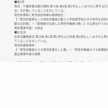
■第2号
育児・介護休業法施行規則 第71条 第4項 第2号もしくはそれに準ず
合」を計算していることを示している。
育児休業等と育児目的休暇の取得割合：
【「育児休業等をした男性労働者の数と小学校就学前の子の育児を目的
数の合計数」÷「配偶者が出産した男性労働者の数」】の公表を行う日
表前事業年度）の割合
■女活法
女性活躍推進法 第19条 第1項 第2号および同条 第2項もしくはそれ
ていることを示している。
育児休業取得率：
【「男性労働者のうち育児休業をした数」÷「男性労働者のうち配偶者
最近事業年度の実績
※育児休業等とは、育児・介護休業法に規定する以下の休業のこと
・育児休業（産後パパ育休を含む）
・法第23条第2項（３歳未満の子を育てる労働者について所定労働時間
務）又は第24条第１項（小学校就学前の子を育てる労働者に関する努
業に関する制度に準ずる措置を講じた場合は、その措置に基づく休業
＜備考＞
・有価証券報告書内で算出根拠法令が明示されていなかったものについ
いる場合があります
・育児・介護休業法施行規則 第71条 第4項の第1号と第2号の数値がど
を記載しています