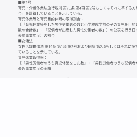
■第2号
育児・介護休業法施行規則 第71条 第4項 第2号もしくはそれに準ず
合」を計算していることを示している。
育児休業等と育児目的休暇の取得割合：
【「育児休業等をした男性労働者の数と小学校就学前の子の育児を目的
数の合計数」÷「配偶者が出産した男性労働者の数」】の公表を行う日
表前事業年度）の割合
■女活法
女性活躍推進法 第19条 第1項 第2号および同条 第2項もしくはそれ
ていることを示している。
育児休業取得率：
【「男性労働者のうち育児休業をした数」÷「男性労働者のうち配偶者
最近事業年度の実績
※育児休業等とは、育児・介護休業法に規定する以下の休業のこと
・育児休業（産後パパ育休を含む）
・法第23条第2項（３歳未満の子を育てる労働者について所定労働時間
務）又は第24条第１項（小学校就学前の子を育てる労働者に関する努
業に関する制度に準ずる措置を講じた場合は、その措置に基づく休業
＜備考＞
・有価証券報告書内で算出根拠法令が明示されていなかったものについ
いる場合があります
・育児・介護休業法施行規則 第71条 第4項の第1号と第2号の数値がど
を記載しています