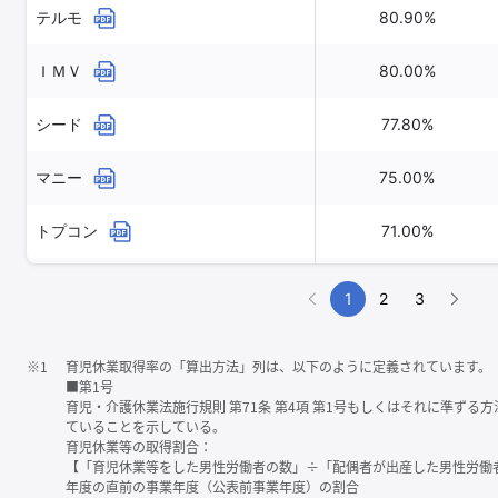
テルモ
80.90%
ＩＭＶ
80.00%
シード
77.80%
マニー
75.00%
トプコン
71.00%
島津製作所
70.60%
1
2
3
※1
育児休業取得率の「算出方法」列は、以下のように定義されています。
■第1号
育児・介護休業法施行規則 第71条 第4項 第1号もしくはそれに準ず
ていることを示している。
育児休業等の取得割合：
【「育児休業等をした男性労働者の数」÷「配偶者が出産した男性労働
年度の直前の事業年度（公表前事業年度）の割合