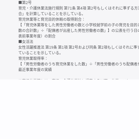
■第2号
育児・介護休業法施行規則 第71条 第4項 第2号もしくはそれに準ず
合」を計算していることを示している。
育児休業等と育児目的休暇の取得割合：
【「育児休業等をした男性労働者の数と小学校就学前の子の育児を目的
数の合計数」÷「配偶者が出産した男性労働者の数」】の公表を行う日
表前事業年度）の割合
■女活法
女性活躍推進法 第19条 第1項 第2号および同条 第2項もしくはそれ
ていることを示している。
育児休業取得率：
【「男性労働者のうち育児休業をした数」÷「男性労働者のうち配偶者
最近事業年度の実績
※育児休業等とは、育児・介護休業法に規定する以下の休業のこと
・育児休業（産後パパ育休を含む）
・法第23条第2項（３歳未満の子を育てる労働者について所定労働時間
務）又は第24条第１項（小学校就学前の子を育てる労働者に関する努
業に関する制度に準ずる措置を講じた場合は、その措置に基づく休業
＜備考＞
・有価証券報告書内で算出根拠法令が明示されていなかったものについ
いる場合があります
・育児・介護休業法施行規則 第71条 第4項の第1号と第2号の数値がど
を記載しています