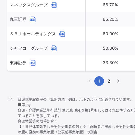
マネックスグループ
66.70%
丸三証券
65.20%
ＳＢＩホールディングス
60.00%
ジャフコ グループ
50.00%
東洋証券
33.30%
ＧＭＯフィナンシャルホールディング
1
2
30.80%
ス
※1
育児休業取得率の「算出方法」列は、以下のように定義されています。
■第1号
育児・介護休業法施行規則 第71条 第4項 第1号もしくはそれに準ず
ていることを示している。
育児休業等の取得割合：
【「育児休業等をした男性労働者の数」÷「配偶者が出産した男性労働
年度の直前の事業年度（公表前事業年度）の割合