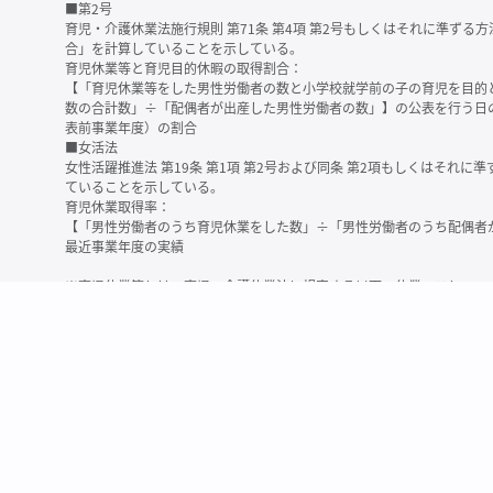
■第2号
育児・介護休業法施行規則 第71条 第4項 第2号もしくはそれに準ず
合」を計算していることを示している。
育児休業等と育児目的休暇の取得割合：
【「育児休業等をした男性労働者の数と小学校就学前の子の育児を目的
数の合計数」÷「配偶者が出産した男性労働者の数」】の公表を行う日
表前事業年度）の割合
■女活法
女性活躍推進法 第19条 第1項 第2号および同条 第2項もしくはそれ
ていることを示している。
育児休業取得率：
【「男性労働者のうち育児休業をした数」÷「男性労働者のうち配偶者
最近事業年度の実績
※育児休業等とは、育児・介護休業法に規定する以下の休業のこと
・育児休業（産後パパ育休を含む）
・法第23条第2項（３歳未満の子を育てる労働者について所定労働時間
務）又は第24条第１項（小学校就学前の子を育てる労働者に関する努
業に関する制度に準ずる措置を講じた場合は、その措置に基づく休業
＜備考＞
・有価証券報告書内で算出根拠法令が明示されていなかったものについ
いる場合があります
・育児・介護休業法施行規則 第71条 第4項の第1号と第2号の数値がど
を記載しています