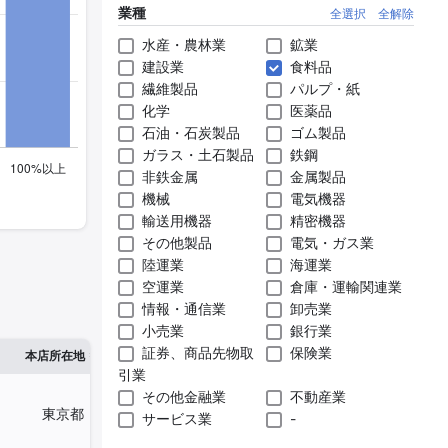
業種
全選択
全解除
水産・農林業
鉱業
建設業
食料品
繊維製品
パルプ・紙
化学
医薬品
石油・石炭製品
ゴム製品
ガラス・土石製品
鉄鋼
非鉄金属
金属製品
機械
電気機器
輸送用機器
精密機器
その他製品
電気・ガス業
陸運業
海運業
空運業
倉庫・運輸関連業
情報・通信業
卸売業
小売業
銀行業
証券、商品先物取
保険業
※1
※2
本店所在地
従業員数
臨時従業員数
引業
その他金融業
不動産業
東京都
504人
-
サービス業
-