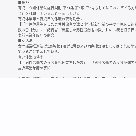
■第2号
育児・介護休業法施行規則 第71条 第4項 第2号もしくはそれに準ず
合」を計算していることを示している。
育児休業等と育児目的休暇の取得割合：
【「育児休業等をした男性労働者の数と小学校就学前の子の育児を目的
数の合計数」÷「配偶者が出産した男性労働者の数」】の公表を行う日
表前事業年度）の割合
■女活法
女性活躍推進法 第19条 第1項 第2号および同条 第2項もしくはそれ
ていることを示している。
育児休業取得率：
【「男性労働者のうち育児休業をした数」÷「男性労働者のうち配偶者
最近事業年度の実績
※育児休業等とは、育児・介護休業法に規定する以下の休業のこと
・育児休業（産後パパ育休を含む）
・法第23条第2項（３歳未満の子を育てる労働者について所定労働時間
務）又は第24条第１項（小学校就学前の子を育てる労働者に関する努
業に関する制度に準ずる措置を講じた場合は、その措置に基づく休業
＜備考＞
・有価証券報告書内で算出根拠法令が明示されていなかったものについ
いる場合があります
・育児・介護休業法施行規則 第71条 第4項の第1号と第2号の数値がど
を記載しています