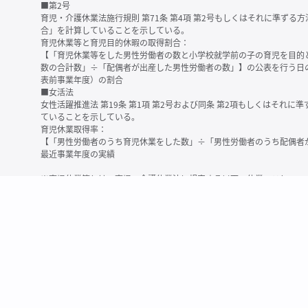
■第2号
育児・介護休業法施行規則 第71条 第4項 第2号もしくはそれに準ず
合」を計算していることを示している。
育児休業等と育児目的休暇の取得割合：
【「育児休業等をした男性労働者の数と小学校就学前の子の育児を目的
数の合計数」÷「配偶者が出産した男性労働者の数」】の公表を行う日
表前事業年度）の割合
■女活法
女性活躍推進法 第19条 第1項 第2号および同条 第2項もしくはそれ
ていることを示している。
育児休業取得率：
【「男性労働者のうち育児休業をした数」÷「男性労働者のうち配偶者
最近事業年度の実績
※育児休業等とは、育児・介護休業法に規定する以下の休業のこと
・育児休業（産後パパ育休を含む）
・法第23条第2項（３歳未満の子を育てる労働者について所定労働時間
務）又は第24条第１項（小学校就学前の子を育てる労働者に関する努
業に関する制度に準ずる措置を講じた場合は、その措置に基づく休業
＜備考＞
・有価証券報告書内で算出根拠法令が明示されていなかったものについ
いる場合があります
・育児・介護休業法施行規則 第71条 第4項の第1号と第2号の数値がど
を記載しています