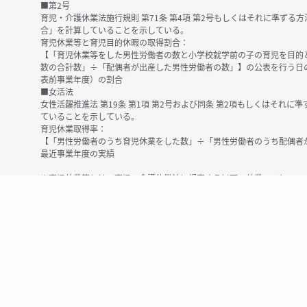
■第2号
育児・介護休業法施行規則 第71条 第4項 第2号もしくはそれに準ず
合」を計算していることを示している。
育児休業等と育児目的休暇の取得割合：
【「育児休業等をした男性労働者の数と小学校就学前の子の育児を目的
数の合計数」÷「配偶者が出産した男性労働者の数」】の公表を行う日
表前事業年度）の割合
■女活法
女性活躍推進法 第19条 第1項 第2号および同条 第2項もしくはそれ
ていることを示している。
育児休業取得率：
【「男性労働者のうち育児休業をした数」÷「男性労働者のうち配偶者
最近事業年度の実績
※育児休業等とは、育児・介護休業法に規定する以下の休業のこと
・育児休業（産後パパ育休を含む）
・法第23条第2項（３歳未満の子を育てる労働者について所定労働時間
務）又は第24条第１項（小学校就学前の子を育てる労働者に関する努
業に関する制度に準ずる措置を講じた場合は、その措置に基づく休業
＜備考＞
・有価証券報告書内で算出根拠法令が明示されていなかったものについ
いる場合があります
・育児・介護休業法施行規則 第71条 第4項の第1号と第2号の数値がど
を記載しています