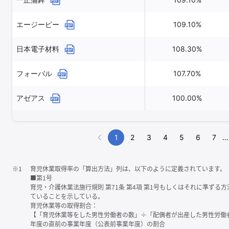
エージーピー
109.10%
日本電子材料
108.30%
フォーバル
107.70%
アゼアス
100.00%
1
2
3
4
5
6
7
…
※1
育児休業取得率の「算出方法」列は、以下のように定義されています。
■第1号
育児・介護休業法施行規則 第71条 第4項 第1号もしくはそれに準ず
ていることを示している。
育児休業等の取得割合：
【「育児休業等をした男性労働者の数」÷「配偶者が出産した男性労働
年度の直前の事業年度（公表前事業年度）の割合